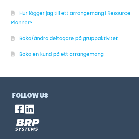
Hur lägger jag till ett arrangemang i Resource
Planner?
Boka/ändra deltagare på gruppaktivitet
Boka en kund på ett arrangemang
FOLLOW US